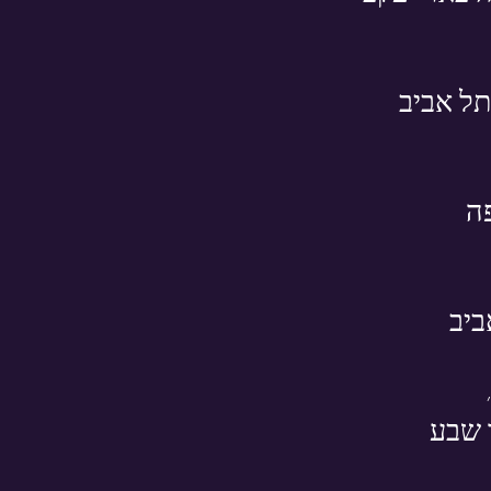
תל אביב
ה
ביב
 שבע