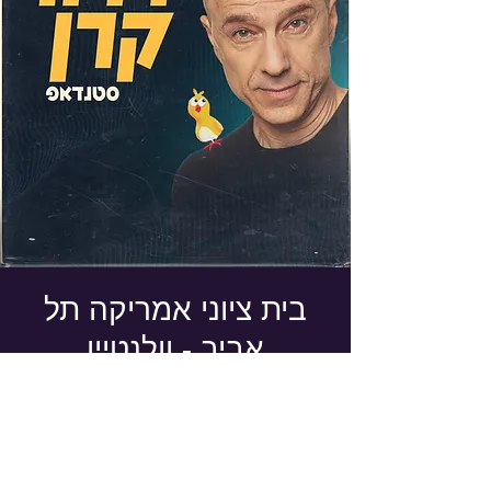
בית ציוני אמריקה תל
אביב - וולנטיין
שבת, 13 בפבר׳
  |  
תל אביב - יפו
כרטיסים